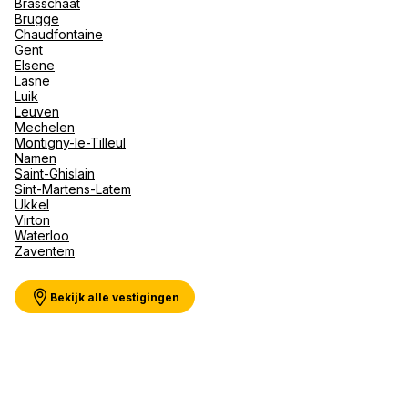
Brasschaat
Val d'I
Brugge
Vittel 
Chaudfontaine
Gent
Serre C
Meer weergeven
Elsene
Alpen
Lasne
Luik
Leuven
Mechelen
Montigny-le-Tilleul
Namen
Saint-Ghislain
Sint-Martens-Latem
Ukkel
Virton
Waterloo
Zaventem
Bekijk alle vestigingen