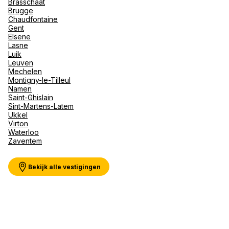
Brasschaat
Val d'I
Brugge
Vittel 
Chaudfontaine
Gent
Serre C
Meer weergeven
Elsene
Alpen
Lasne
Luik
Leuven
Mechelen
Montigny-le-Tilleul
Namen
Saint-Ghislain
Sint-Martens-Latem
Ukkel
Virton
Waterloo
Zaventem
Bekijk alle vestigingen