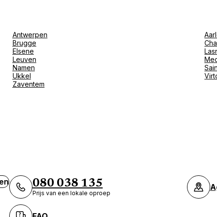
Antwerpen
Aar
Brugge
Cha
Elsene
Las
Leuven
Mec
Namen
Sain
Ukkel
Vir
Zaventem
ven
080 038 135
A
Prijs van een lokale oproep
FAQ