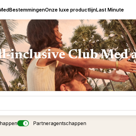
Club Med Premium All Inclusive Resorts & Pakketreizen
 Med
Bestemmingen
Onze luxe productlijn
Last Minute
ll-inclusive Club Med 
chappen
Partneragentschappen