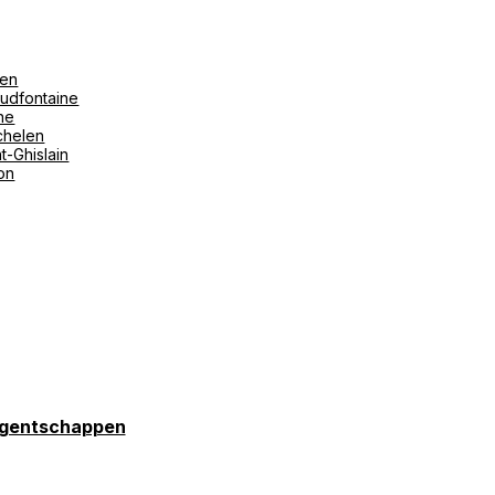
len
udfontaine
ne
helen
t-Ghislain
ton
gentschappen