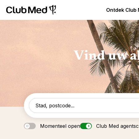
Club Med Premium All Inclusive Resorts & Pakketreizen
Ontdek Club
Vind uw a
Momenteel open
Club Med agents