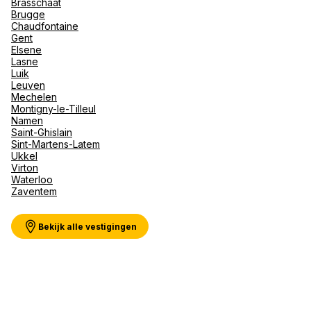
Brasschaat
Val d'I
Brugge
Vittel 
Chaudfontaine
Gent
Serre C
Elsene
Alpen
Meer weergeven
Lasne
Luik
Leuven
Mechelen
Montigny-le-Tilleul
Namen
Saint-Ghislain
Sint-Martens-Latem
Ukkel
Virton
Waterloo
Zaventem
Bekijk alle vestigingen