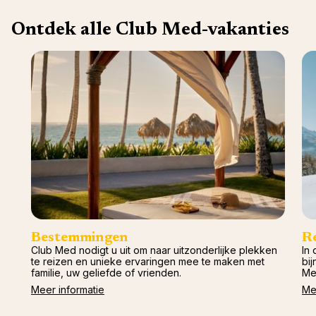
Val d'I
Vittel 
Ontdek alle Club Med-vakanties
Serre C
Alpen
Bestemmingen
R
Club Med nodigt u uit om naar uitzonderlijke plekken
In 
te reizen en unieke ervaringen mee te maken met
bij
familie, uw geliefde of vrienden.
Me
Meer informatie
Me