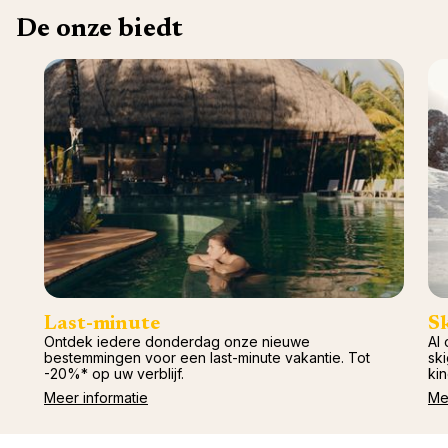
De onze biedt
Last-minute
S
Ontdek iedere donderdag onze nieuwe
Al 
bestemmingen voor een last-minute vakantie. Tot
ski
-20%* op uw verblijf.
kin
Meer informatie
Me