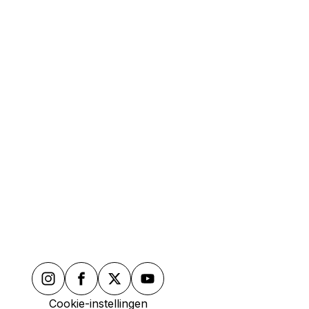
Hoe er te komen
el Genève
Hoe er te komen
AG Genève Bvd.
Cookie-instellingen