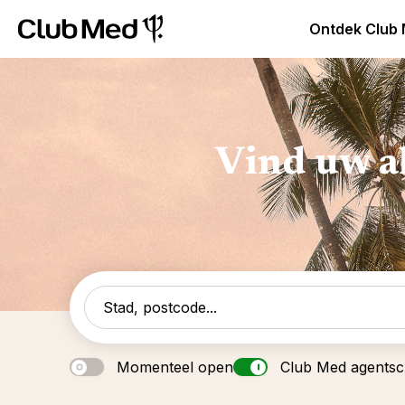
Club Med Premium All Inclusive Resorts & Pakketreizen
Ontdek Club
Vind uw a
Momenteel open
Club Med agents