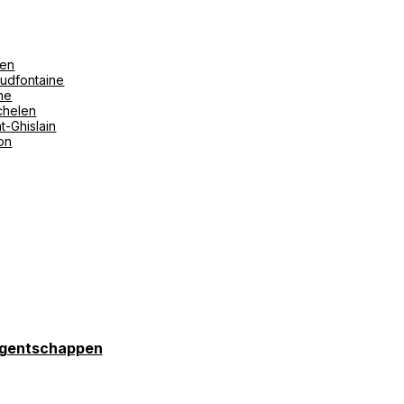
len
udfontaine
ne
helen
t-Ghislain
ton
gentschappen