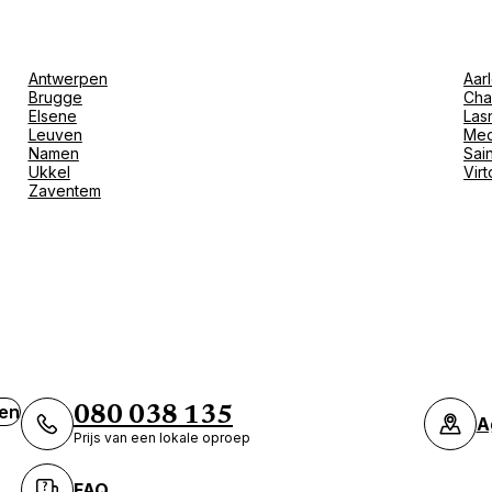
Hoe er te komen
Antwerpen
Aar
Brugge
Cha
Elsene
Las
Leuven
Mec
Namen
Sain
Ukkel
Vir
Zaventem
Hoe er te komen
ven
080 038 135
A
Prijs van een lokale oproep
FAQ