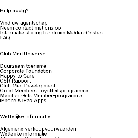
Nu gesloten.
Opent om
Hulp nodig?
Meer informatie
022 734 35 35
Vind uw agentschap
Neem contact met ons op
Informatie sluiting luchtruim Midden-Oosten
FAQ
Signature Voyages Genève
Club Med Universe
7 Rue Du Vieux-College 1211 Geneve 3
Duurzaam toerisme
Nu gesloten.
Opent om
Corporate Foundation
Happy to Care
CSR Rapport
Meer informatie
022 318 44 88
Club Med Development
Great Members Loyaliteitsprogramma
Member Gets Member-programma
iPhone & iPad Apps
Kuoni Voyages DERTOUR Suisse 
Wettelijke informatie
8 Cours De Rive 1204 Geneve
Algemene verkoopvoorwaarden
Wettelijke informatie