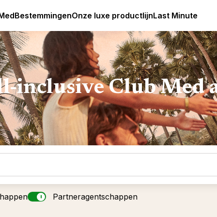
Club Med Premium All Inclusive Resorts & Pakketreizen
 Med
Bestemmingen
Onze luxe productlijn
Last Minute
ll-inclusive Club Med 
chappen
Partneragentschappen