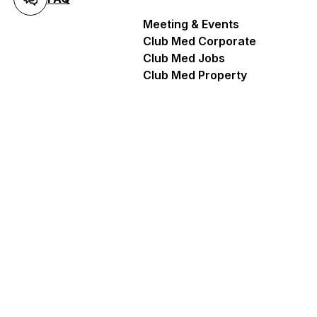
Meeting & Events
Hoe er te komen
Club Med Corporate
Club Med Jobs
Club Med Property
Hoe er te komen
AG Geneve Rive