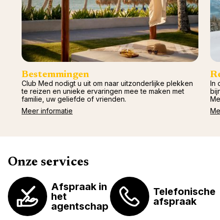
Val d'I
Vittel 
Serre C
Alpen
Bestemmingen
R
Club Med nodigt u uit om naar uitzonderlijke plekken
In 
te reizen en unieke ervaringen mee te maken met
bij
familie, uw geliefde of vrienden.
Me
Meer informatie
Me
Onze services
Afspraak in
Telefonische
het
afspraak
agentschap