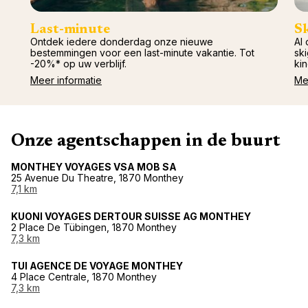
Last-minute
S
Ontdek iedere donderdag onze nieuwe
Al 
bestemmingen voor een last-minute vakantie. Tot
ski
-20%* op uw verblijf.
kin
Meer informatie
Me
Onze agentschappen in de buurt
MONTHEY VOYAGES VSA MOB SA
25 Avenue Du Theatre, 1870 Monthey
7,1 km
KUONI VOYAGES DERTOUR SUISSE AG MONTHEY
2 Place De Tübingen, 1870 Monthey
7,3 km
TUI AGENCE DE VOYAGE MONTHEY
4 Place Centrale, 1870 Monthey
7,3 km