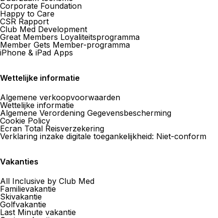
Corporate Foundation
Happy to Care
CSR Rapport
Club Med Development
Signature Voyages Lausanne
Great Members Loyaliteitsprogramma
MTCH SA
Member Gets Member-programma
iPhone & iPad Apps
26 Rue De Bourg 1003 Lausanne
Nu gesloten.
Gaat morgen open om
Wettelijke informatie
Algemene verkoopvoorwaarden
Wettelijke informatie
Algemene Verordening Gegevensbescherming
Cookie Policy
Ecran Total Reisverzekering
Vos Voyages by Culture Air
Verklaring inzake digitale toegankelijkheid: Niet-conform
Travel Lausanne
Vakanties
19 Av. Villamont 1002 Lausanne
Nu gesloten.
Gaat morgen open om
All Inclusive by Club Med
Familievakantie
Skivakantie
Golfvakantie
Last Minute vakantie