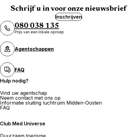
Schrijf u in voor onze nieuwsbrief
Inschrijven
Kuoni Voyages DERTOUR Suisse
AG Lausanne Rue du Grand-
080 038 135
Chêne
Prijs van een lokale oproep
1 Rue Du Grand Chene 1003 Lausanne
Agentschappen
Nu gesloten.
Gaat morgen open om
FAQ
Hulp nodig?
Voyages et Culture CVC SA
Vind uw agentschap
Neem contact met ons op
Informatie sluiting luchtruim Midden-Oosten
Rue de Bourg 10 1003 Lausanne
FAQ
Nu gesloten.
Gaat morgen open om
Club Med Universe
Duurzaam toerisme