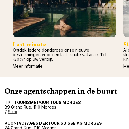
Last-minute
S
Ontdek iedere donderdag onze nieuwe
Al 
bestemmingen voor een last-minute vakantie. Tot
ski
-20%* op uw verblijf.
kin
Meer informatie
Me
Onze agentschappen in de buurt
TPT TOURISME POUR TOUS MORGES
89 Grand Rue, 1110 Morges
7,9 km
KUONI VOYAGES DERTOUR SUISSE AG MORGES
74 Grand-Rue, 1110 Morges