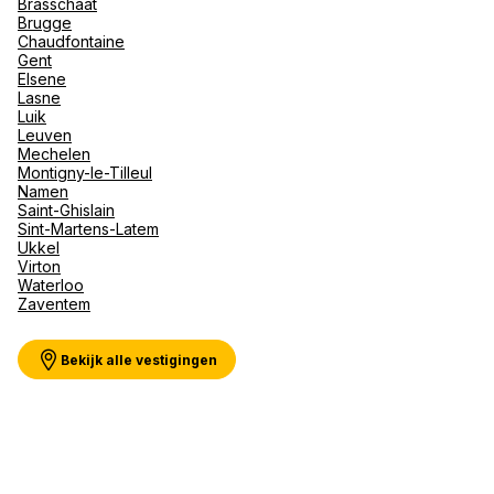
Brasschaat
Val d'I
Brugge
Vittel 
Chaudfontaine
Gent
Serre C
Elsene
Alpen
Meer weergeven
Lasne
Luik
Leuven
Mechelen
Montigny-le-Tilleul
Namen
Saint-Ghislain
Sint-Martens-Latem
Ukkel
Virton
Waterloo
Zaventem
Bekijk alle vestigingen