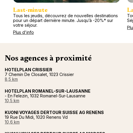
Last-minute
L
Tous les jeudis, découvrez de nouvelles destinations
Tou
pour un départ dernière minute. Jusqu’à -20%* sur
Séj
votre séjour.
Plu
Plus d'info
Nos agences à proximité
HOTELPLAN CRISSIER
7 Chemin De Closalet, 1023 Crissier
8,5 km
HOTELPLAN ROMANEL-SUR-LAUSANNE
- En Felezin, 1032 Romanel-Sur-Lausanne
10,5 km
KUONI VOYAGES DERTOUR SUISSE AG RENENS
19 Rue Du Midi, 1020 Renens Vd
10,6 km