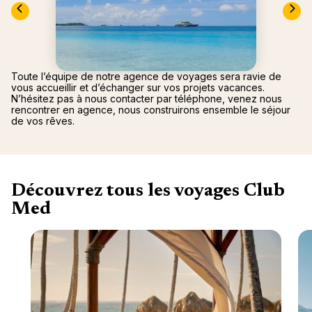
Canad
septe
Mini-Cr
Afriqu
E
Caraïb
Océan 
Toute l’équipe de notre agence de voyages sera ravie de
vous accueillir et d’échanger sur vos projets vacances.
N’hésitez pas à nous contacter par téléphone, venez nous
rencontrer en agence, nous construirons ensemble le séjour
de vos rêves.
Découvrez tous les voyages Club
Med