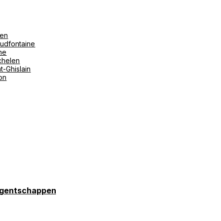
len
udfontaine
ne
helen
t-Ghislain
ton
gentschappen