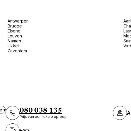
Antwerpen
Aar
Brugge
Cha
Elsene
Las
Leuven
Mec
Namen
Sain
Ukkel
Vir
Zaventem
ven
080 038 135
A
Prijs van een lokale oproep
FAQ