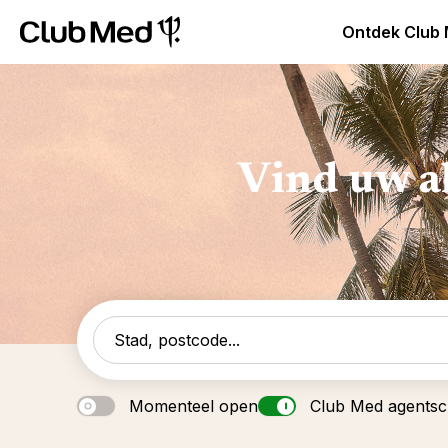
Club Med Premium All Inclusive Resorts & Pakketreizen
Ontdek Club
Vind uw a
Momenteel open
Club Med agents