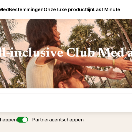
Club Med Premium All Inclusive Resorts & Pakketreizen
 Med
Bestemmingen
Onze luxe productlijn
Last Minute
ll-inclusive Club Med 
chappen
Partneragentschappen