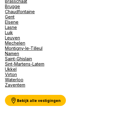
Brasschaat
Val d'I
Maak een afspraak
Brugge
Vittel 
Chaudfontaine
Gent
Serre C
Elsene
Alpen
Meer weergeven
Lasne
Luik
Leuven
Mechelen
Montigny-le-Tilleul
Namen
Saint-Ghislain
Sint-Martens-Latem
Ukkel
Virton
Waterloo
Zaventem
Bekijk alle vestigingen