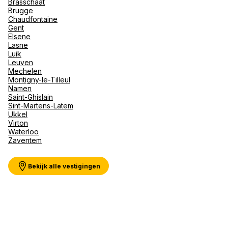
Brasschaat
Val d'I
Brugge
Vittel 
Chaudfontaine
Gent
Serre C
Meer weergeven
Elsene
Alpen
Lasne
Luik
Leuven
Mechelen
Montigny-le-Tilleul
Namen
Saint-Ghislain
Sint-Martens-Latem
Ukkel
Virton
Waterloo
Zaventem
Bekijk alle vestigingen