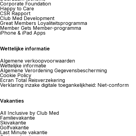
Corporate Foundation
Happy to Care
CSR Rapport
Club Med Development
Great Members Loyaliteitsprogramma
Agence de Voyages Club Med
Member Gets Member-programma
Paris 17eme Courcelles
iPhone & iPad Apps
109 Rue De Courcelles 75017 Paris
Wettelijke informatie
Nu gesloten.
Open op
Algemene verkoopvoorwaarden
Wettelijke informatie
Maak een afspraak
Algemene Verordening Gegevensbescherming
Cookie Policy
Ecran Total Reisverzekering
Verklaring inzake digitale toegankelijkheid: Niet-conform
Agence de Voyages Club Med
Paris 5eme Gobelins
Vakanties
19 Avenue Des Gobelins 75005 Paris
All Inclusive by Club Med
Nu gesloten.
Open op
Familievakantie
Skivakantie
Golfvakantie
Maak een afspraak
Last Minute vakantie