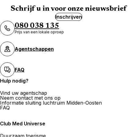
Schrijf u in voor onze nieuwsbrief
Inschrijven
Agence de Voyages Club Med
080 038 135
Paris 16e Passy
Prijs van een lokale oproep
91 Avenue Paul Doumer, Appartement au 5ème étage
75016 Paris
Agentschappen
Nu gesloten.
Open op
FAQ
Maak een afspraak
Hulp nodig?
Vind uw agentschap
Agence de Voyages Club Med
Neem contact met ons op
Paris 16eme d'Auteuil
Informatie sluiting luchtruim Midden-Oosten
FAQ
11 Rue D'Auteuil 75016 Paris
Nu gesloten.
Open op
Club Med Universe
Duurzaam toerisme
Maak een afspraak