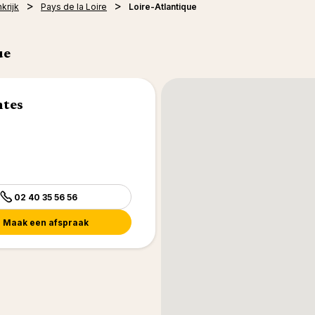
krijk
Pays de la Loire
Loire-Atlantique
ue
ntes
02 40 35 56 56
Maak een afspraak