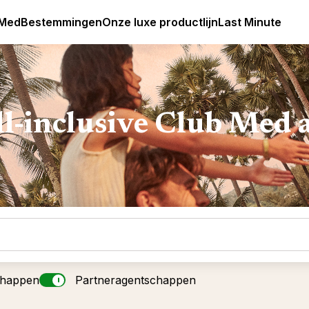
Club Med Premium All Inclusive Resorts & Pakketreizen
 Med
Bestemmingen
Onze luxe productlijn
Last Minute
ll-inclusive Club Med 
chappen
Partneragentschappen