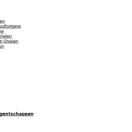
len
udfontaine
ne
helen
t-Ghislain
ton
gentschappen