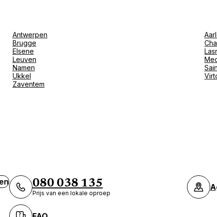
Antwerpen
Aar
Brugge
Cha
Elsene
Las
Leuven
Mec
Namen
Sain
Ukkel
Vir
Zaventem
ven
080 038 135
A
Prijs van een lokale oproep
FAQ