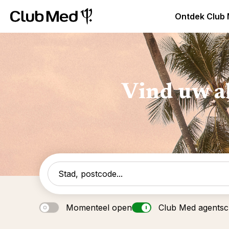
Club Med Premium All Inclusive Resorts & Pakketreizen
Ontdek Club
Vind uw a
Momenteel open
Club Med agents