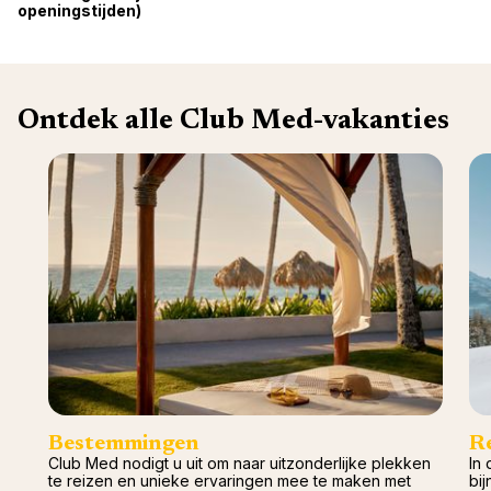
openingstijden)
Val d'I
Vittel 
Serre C
Alpen
Ontdek alle Club Med-vakanties
Bestemmingen
R
Club Med nodigt u uit om naar uitzonderlijke plekken
In 
te reizen en unieke ervaringen mee te maken met
bij