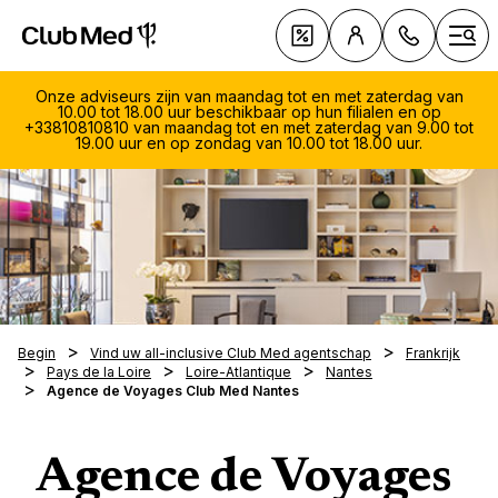
Club Med Premium All Inclusive Resorts & Pakketreizen
Aanbiedingen
Ope
Onze adviseurs zijn van maandag tot en met zaterdag van
10.00 tot 18.00 uur beschikbaar op hun filialen en op
+33810810810 van maandag tot en met zaterdag van 9.00 tot
19.00 uur en op zondag van 10.00 tot 18.00 uur.
080
Premium
Maand
by Clu
zate
All-inc
Type v
Van 9
Best se
All-inc
uur
Vakanti
Wannee
Begin
Vind uw all-inclusive Club Med agentschap
Frankrijk
Kinder
Pays de la Loire
Loire-Atlantique
Nantes
Cruises
vakant
South 
Age
Agence de Voyages Club Med Nantes
Sport &
Villa's
Krokus
Met wi
Marrak
Culinai
Paasva
vakant
Val d'I
Onze E
Paasva
Met uw
Vakant
Agence de Voyages
Alpe d
Collec
Laagsei
Met uw
Kinder
Zorgel