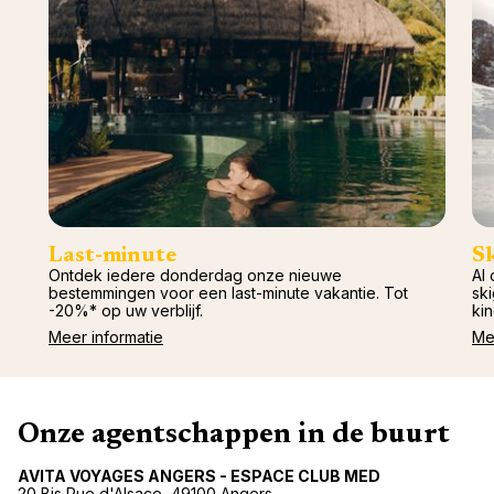
Last-minute
S
Ontdek iedere donderdag onze nieuwe
Al 
bestemmingen voor een last-minute vakantie. Tot
ski
-20%* op uw verblijf.
kin
Meer informatie
Me
Onze agentschappen in de buurt
AVITA VOYAGES ANGERS - ESPACE CLUB MED
20 Bis Rue d'Alsace, 49100 Angers