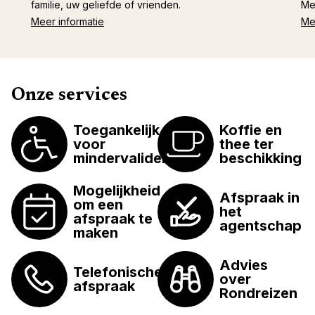
familie, uw geliefde of vrienden.
Me
Meer informatie
Me
Onze services
Toegankelijk
Koffie en
voor
thee ter
mindervaliden
beschikking
Mogelijkheid
Afspraak in
om een
het
afspraak te
agentschap
maken
Advies
Telefonische
over
afspraak
Rondreizen