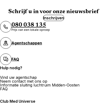
Maak een afspraak
Schrijf u in voor onze nieuwsbrief
Inschrijven
Agence de Voyages Club Med Aix-
080 038 135
en-Provence
Prijs van een lokale oproep
28 Cours Mirabeau 13100 Aix En Provence
Nu gesloten.
Opent om
Agentschappen
Maak een afspraak
FAQ
Hulp nodig?
Agence de Voyages Club Med
Marseille
Vind uw agentschap
Neem contact met ons op
Informatie sluiting luchtruim Midden-Oosten
493 Rue Paradis 13008 Marseille
FAQ
Nu gesloten.
Gaat morgen open om
Club Med Universe
Maak een afspraak