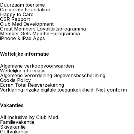
Duurzaam toerisme
Corporate Foundation
Happy to Care
CSR Rapport
Agence de Voyages Club Med
Club Med Development
Nice
Great Members Loyaliteitsprogramma
Member Gets Member-programma
1 Place Magenta, Immeuble Le Quercy, 1er étage - à
iPhone & iPad Apps
côté de CHANEL cosmétiques 06000 Nice
Nu gesloten.
Gaat morgen open om
Wettelijke informatie
Algemene verkoopvoorwaarden
Maak een afspraak
Wettelijke informatie
Algemene Verordening Gegevensbescherming
Cookie Policy
Ecran Total Reisverzekering
Meer weergeven
Verklaring inzake digitale toegankelijkheid: Niet-conform
Vakanties
All Inclusive by Club Med
Familievakantie
Skivakantie
Golfvakantie