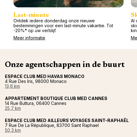
Last-minute
S
Ontdek iedere donderdag onze nieuwe
Al 
bestemmingen voor een last-minute vakantie. Tot
ski
-20%* op uw verblijf.
kin
Meer informatie
Me
Onze agentschappen in de buurt
ESPACE CLUB MED HAVAS MONACO
4 Rue Des Iris, 98000 Monaco
13,6 km
APPARTEMENT BOUTIQUE CLUB MED CANNES
14 Rue Buttura, 06400 Cannes
25,7 km
ESPACE CLUB MED AILLEURS VOYAGES SAINT-RAPHAËL
7 Rue De La République, 83700 Saint Raphael
50,3 km