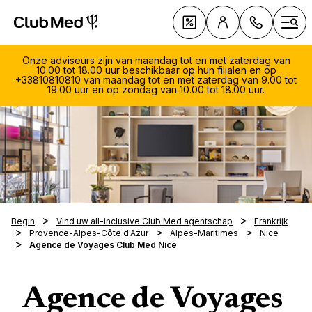
Club Med Premium All Inclusive Resorts & Pakketreizen
Aanbiedingen
Ope
Onze adviseurs zijn van maandag tot en met zaterdag van
10.00 tot 18.00 uur beschikbaar op hun filialen en op
+33810810810 van maandag tot en met zaterdag van 9.00 tot
19.00 uur en op zondag van 10.00 tot 18.00 uur.
080
Premium
Maand
by Clu
zate
All-inc
Type v
Van 9
Best se
All-inc
uur
Vakanti
Wannee
Begin
Vind uw all-inclusive Club Med agentschap
Frankrijk
Kinder
Provence-Alpes-Côte d'Azur
Alpes-Maritimes
Nice
Cruises
vakant
South 
Age
Agence de Voyages Club Med Nice
Sport &
Villa's
Krokus
Met wi
Marrak
Culinai
Paasva
vakant
Val d'I
Onze E
Paasva
Met uw
Vakant
Agence de Voyages
Alpe d
Collec
Laagsei
Met uw
Kinder
Zorgel