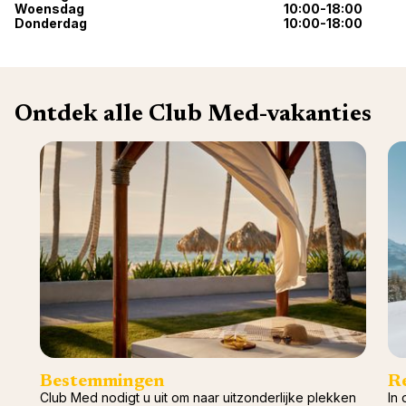
Woensdag
10:00-18:00
Val d'I
Donderdag
10:00-18:00
Vittel 
Serre C
Alpen
Ontdek alle Club Med-vakanties
Bestemmingen
R
Club Med nodigt u uit om naar uitzonderlijke plekken
In 