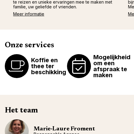
te reizen en unieke ervaringen mee te maken met
bij
familie, uw geliefde of vrienden.
Me
Meer informatie
Me
Onze services
Mogelijkheid
Koffie en
om een
thee ter
afspraak te
beschikking
maken
Het team
Marie-Laure Froment