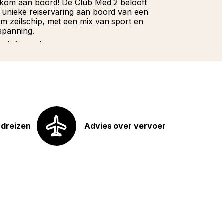
kom aan boord! De Club Med 2 belooft
Wacht niet la
 unieke reiservaring aan boord van een
onze Franstali
iem zeilschip, met een mix van sport en
u hoeft te doe
spanning.
Meer informat
r informatie
ndreizen
Advies over vervoer