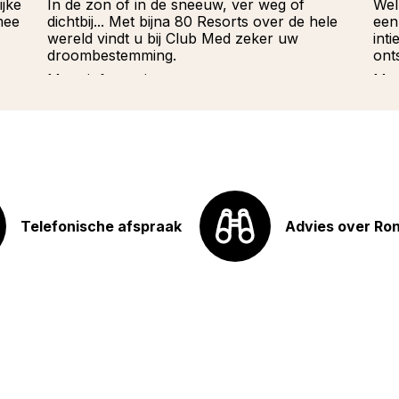
ijke
In de zon of in de sneeuw, ver weg of
Wel
mee
dichtbij... Met bijna 80 Resorts over de hele
een
wereld vindt u bij Club Med zeker uw
int
droombestemming.
ont
Meer informatie
Mee
Telefonische afspraak
Advies over Ro