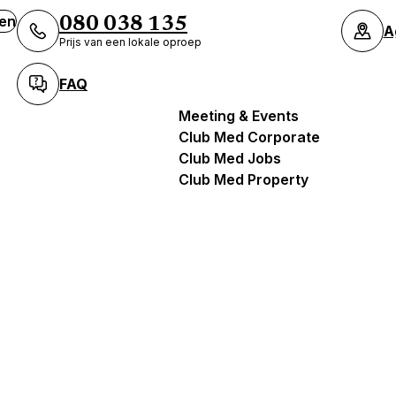
ven
080 038 135
A
Prijs van een lokale oproep
FAQ
Meeting & Events
Club Med Corporate
Club Med Jobs
Club Med Property