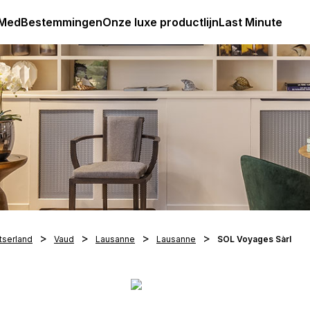
Club Med Premium All Inclusive Resorts & Pakketreizen
 Med
Bestemmingen
Onze luxe productlijn
Last Minute
tserland
Vaud
Lausanne
Lausanne
SOL Voyages Sàrl