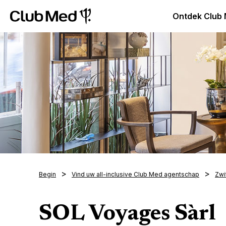
Club Med Premium All Inclusive Resorts & Pakketreizen
Ontdek Club
Begin
Vind uw all-inclusive Club Med agentschap
Zwi
SOL Voyages Sàrl