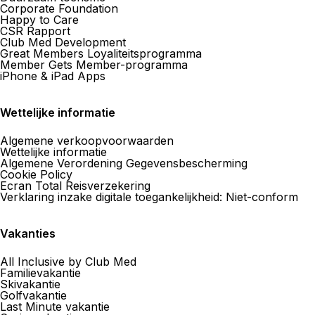
Corporate Foundation
Happy to Care
CSR Rapport
Club Med Development
SOL Voyages Sàrl
Great Members Loyaliteitsprogramma
Member Gets Member-programma
iPhone & iPad Apps
23 Place Chauderon 1003 Lausanne
Nu geopend
van 09:00 tot 18:00
Wettelijke informatie
Algemene verkoopvoorwaarden
Wettelijke informatie
Algemene Verordening Gegevensbescherming
Cookie Policy
Ecran Total Reisverzekering
Vos Voyages by Culture Air
Verklaring inzake digitale toegankelijkheid: Niet-conform
Travel Lausanne
Vakanties
19 Av. Villamont 1002 Lausanne
Nu geopend
van 08:30 tot 18:00
All Inclusive by Club Med
Familievakantie
Skivakantie
Golfvakantie
Last Minute vakantie