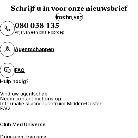
Schrijf u in voor onze nieuwsbrief
Inschrijven
080 038 135
Voyages et Culture CVC SA
Prijs van een lokale oproep
Rue de Bourg 10 1003 Lausanne
Agentschappen
Nu geopend
van 09:00 tot 18:00
FAQ
Hulp nodig?
Signature Voyages Lausanne
Vind uw agentschap
MTCH SA
Neem contact met ons op
Informatie sluiting luchtruim Midden-Oosten
26 Rue De Bourg 1003 Lausanne
FAQ
Nu geopend
van 10:00 tot 18:30
Club Med Universe
Duurzaam toerisme