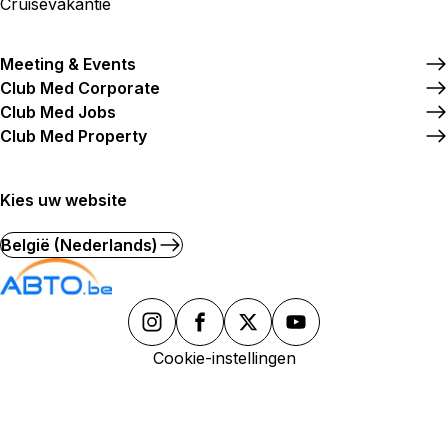
Cruisevakantie
TUI Agence de voyage Lausanne
Meeting & Events
Avenue du Théâtre
Club Med Corporate
16 Avenue Du Theatre 1005 Lausanne
Club Med Jobs
Club Med Property
Nu
van 09:00 tot 13:00, van 14:00 tot
geopend
18:00
Kies uw website
België (Nederlands)
tpt Lausanne Voyages Sàrl
6 Avenue De La Gare 1003 Lausanne
Cookie-instellingen
Sluit binnenkort
17:00 • Opent om