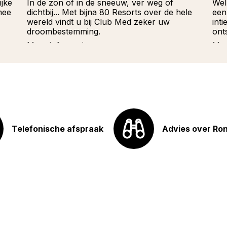
ijke
In de zon of in de sneeuw, ver weg of
Wel
mee
dichtbij... Met bijna 80 Resorts over de hele
een
wereld vindt u bij Club Med zeker uw
int
droombestemming.
ont
Meer informatie
Mee
Telefonische afspraak
Advies over Ro