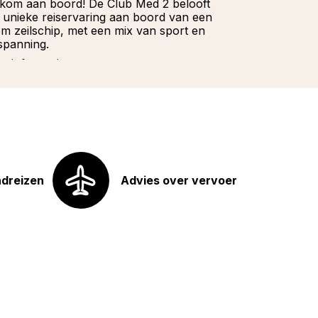
kom aan boord! De Club Med 2 belooft
Wacht niet la
 unieke reiservaring aan boord van een
onze Franstali
iem zeilschip, met een mix van sport en
u hoeft te doe
spanning.
Meer informat
r informatie
ndreizen
Advies over vervoer