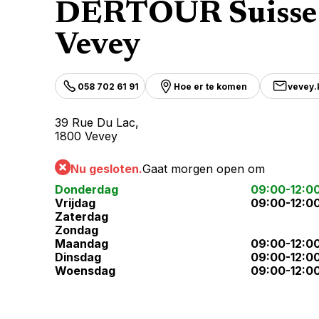
DERTOUR Suisse
Vevey
058 702 61 91
Hoe er te komen
vevey
39 Rue Du Lac,
1800 Vevey
Nu gesloten.
Gaat morgen open om
Donderdag
09:00-12:0
Vrijdag
09:00-12:0
Zaterdag
Zondag
Maandag
09:00-12:0
Dinsdag
09:00-12:0
Woensdag
09:00-12:0