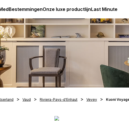
Club Med Premium All Inclusive Resorts & Pakketreizen
 Med
Bestemmingen
Onze luxe productlijn
Last Minute
tserland
Vaud
Riviera-Pays-d'Enhaut
Vevey
Kuoni Voyag