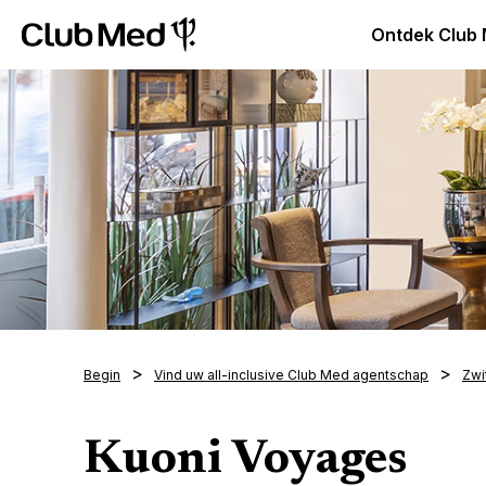
Club Med Premium All Inclusive Resorts & Pakketreizen
Ontdek Club
Begin
Vind uw all-inclusive Club Med agentschap
Zwi
Kuoni Voyages