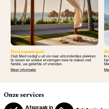
Val d'I
Vittel 
Serre C
Alpen
Bestemmingen
R
Club Med nodigt u uit om naar uitzonderlijke plekken
In 
te reizen en unieke ervaringen mee te maken met
bij
familie, uw geliefde of vrienden.
Me
Meer informatie
Me
Onze services
Afspraak in