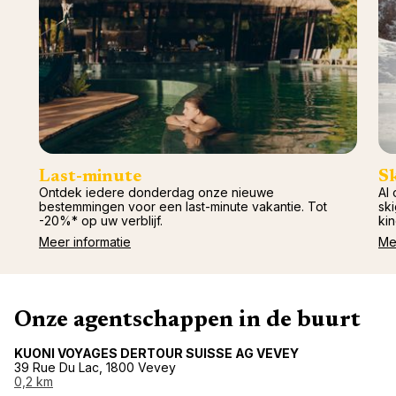
Last-minute
S
Ontdek iedere donderdag onze nieuwe
Al 
bestemmingen voor een last-minute vakantie. Tot
ski
-20%* op uw verblijf.
kin
Meer informatie
Me
Onze agentschappen in de buurt
KUONI VOYAGES DERTOUR SUISSE AG VEVEY
39 Rue Du Lac, 1800 Vevey
0,2 km