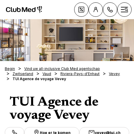
Club Med Premium All Inclusive Resorts & Pakketreizen
Aanbiedingen
Ope
080
Begin
Vind uw all-inclusive Club Med agentschap
Premium
Zwitserland
Vaud
Riviera-Pays-d'Enhaut
Vevey
Maand
by Clu
TUI Agence de voyage Vevey
zate
All-inc
Type v
Van 9
Best se
All-inc
uur
Vakanti
Wannee
TUI Agence de
Kinder
Cruises
vakant
South 
Age
Sport &
Villa's
Krokus
Met wi
Marrak
voyage Vevey
Culinai
Paasva
vakant
Val d'I
Onze E
Paasva
Met uw
Vakant
Alpe d
Collec
Laagsei
Met uw
Kinder
Zorgel
Hoe er te komen
vevey@tui.ch