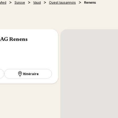
 Med
Suisse
Vaud
Ouest lausannois
Renens
 AG Renens
Itinéraire