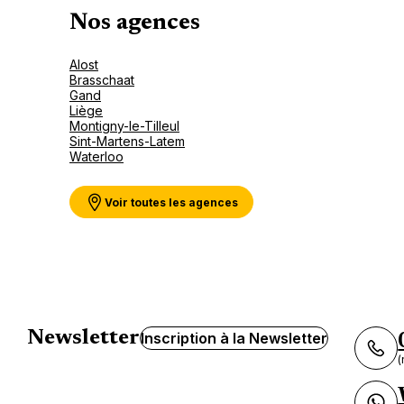
Nos agences
Alost
Brasschaat
Gand
Liège
Montigny-le-Tilleul
Sint-Martens-Latem
Waterloo
Voir toutes les agences
Newsletter
Inscription à la Newsletter
(