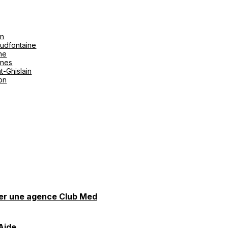
on
udfontaine
ne
ines
t-Ghislain
ton
er une agence Club Med
Aide