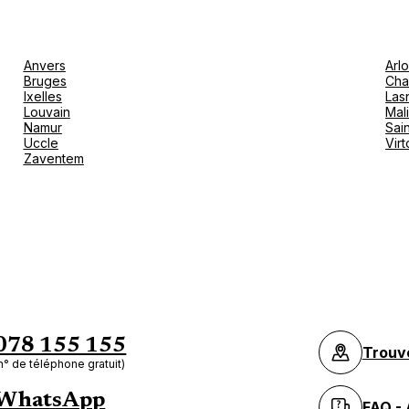
Anvers
Arl
Bruges
Cha
Ixelles
Las
Louvain
Mal
Namur
Sain
Uccle
Vir
Zaventem
078 155 155
Trouv
n° de téléphone gratuit)
WhatsApp
FAQ - 