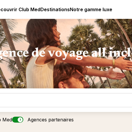
ub Med All Inclusive Resorts - Vacances tout inclus
couvrir Club Med
Destinations
Notre gamme luxe
ence de voyage all inc
b Med
Agences partenaires