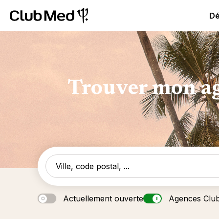
Club Med All Inclusive Resorts - Vacances tout inclus
Cl
Dé
Trouver mon ag
Actuellement ouverte
Agences Clu