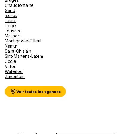
Bruges
Canad
septe
Mini-Cr
Afriqu
Chaudfontaine
Gand
E
Caraïb
Voir plus
Ixelles
Océan 
Lasne
Liège
Louvain
Malines
Montigny-le-Tilleul
Namur
Saint-Ghislain
Sint-Martens-Latem
Uccle
Virton
Waterloo
Zaventem
Voir toutes les agences