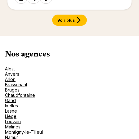
Canad
septe
Mini-Cr
Afriqu
E
Caraïb
Océan 
Voir plus
Nos agences
Alost
Anvers
Arlon
Brasschaat
Bruges
Chaudfontaine
Gand
Ixelles
Lasne
Liège
Louvain
Malines
Montigny-le-Tilleul
Namur