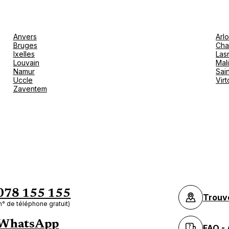
Anvers
Arl
Bruges
Cha
Ixelles
Las
Louvain
Mal
Namur
Sain
Uccle
Vir
Zaventem
078 155 155
Trouv
n° de téléphone gratuit)
WhatsApp
FAQ - 