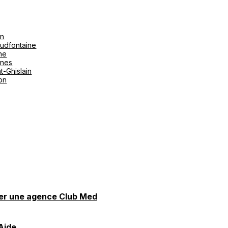
on
udfontaine
ne
ines
t-Ghislain
ton
er une agence Club Med
Aide