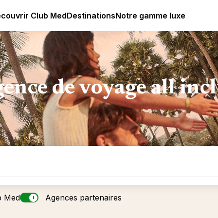
ub Med All Inclusive Resorts - Vacances tout inclus
couvrir Club Med
Destinations
Notre gamme luxe
ence de voyage all inc
b Med
Agences partenaires