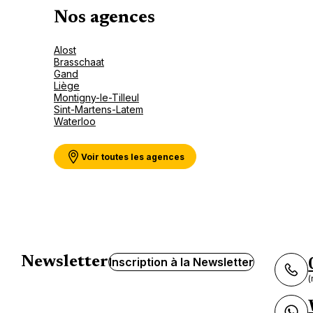
Nos agences
Alost
Brasschaat
Gand
Liège
Montigny-le-Tilleul
Sint-Martens-Latem
Waterloo
Voir toutes les agences
Newsletter
Inscription à la Newsletter
(