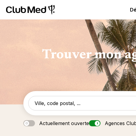
Club Med All Inclusive Resorts - Vacances tout inclus
Cl
Dé
Trouver mon ag
Actuellement ouverte
Agences Clu