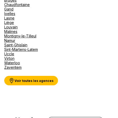
Bruges
Canad
septe
Mini-Cr
Afriqu
Chaudfontaine
Gand
E
Caraïb
Voir plus
Ixelles
Océan 
Lasne
Liège
Louvain
Malines
Montigny-le-Tilleul
Namur
Saint-Ghislain
Sint-Martens-Latem
Uccle
Virton
Waterloo
Zaventem
Voir toutes les agences