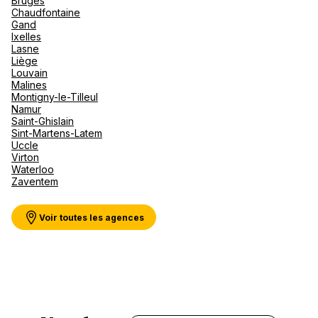
Bruges
Canad
septe
Mini-Cr
Afriqu
Chaudfontaine
Gand
E
Caraïb
Voir plus
Ixelles
Océan 
Lasne
Liège
Louvain
Malines
Montigny-le-Tilleul
Namur
Saint-Ghislain
Sint-Martens-Latem
Uccle
Virton
Waterloo
Zaventem
Voir toutes les agences