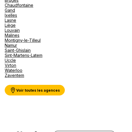
Bruges
Canad
septe
Mini-Cr
Afriqu
Chaudfontaine
Gand
E
Caraïb
Ixelles
Océan 
GigaTour Beaufays
Lasne
Liège
Louvain
Voie de l'Air Pur 155 4052 Beaufays
Malines
Montigny-le-Tilleul
Fermé.
Ouvre le 10 août à 09:30
Namur
Saint-Ghislain
Sint-Martens-Latem
Uccle
Virton
Waterloo
Zaventem
Voir plus
Voir toutes les agences