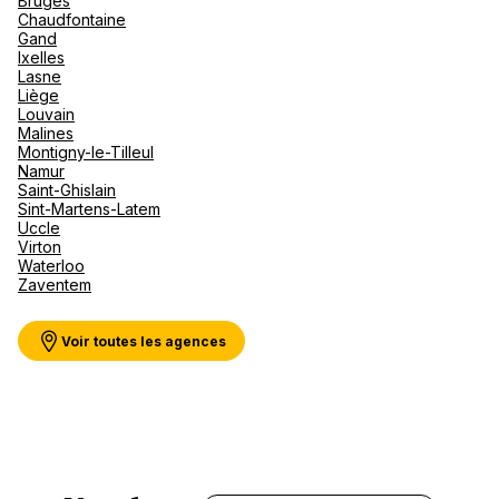
Bruges
Canad
septe
Mini-Cr
Afriqu
Chaudfontaine
Gand
E
Caraïb
Voir plus
Ixelles
Océan 
Lasne
Liège
Louvain
Malines
Montigny-le-Tilleul
Namur
Saint-Ghislain
Sint-Martens-Latem
Uccle
Virton
Waterloo
Zaventem
Voir toutes les agences