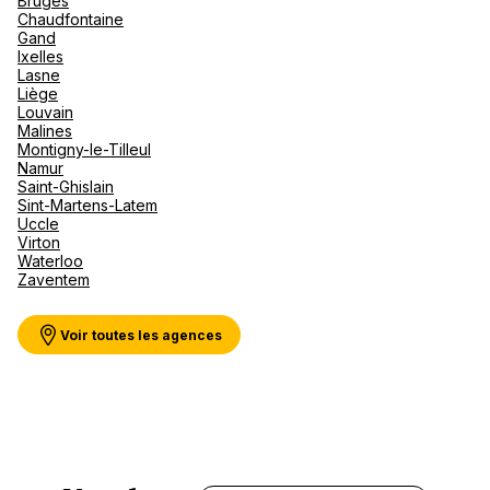
Bruges
Canad
septe
Mini-Cr
Afriqu
Chaudfontaine
Gand
E
Caraïb
Voir plus
Ixelles
Océan 
Lasne
Liège
Louvain
Malines
Montigny-le-Tilleul
Namur
Saint-Ghislain
Sint-Martens-Latem
Uccle
Virton
Waterloo
Zaventem
Voir toutes les agences