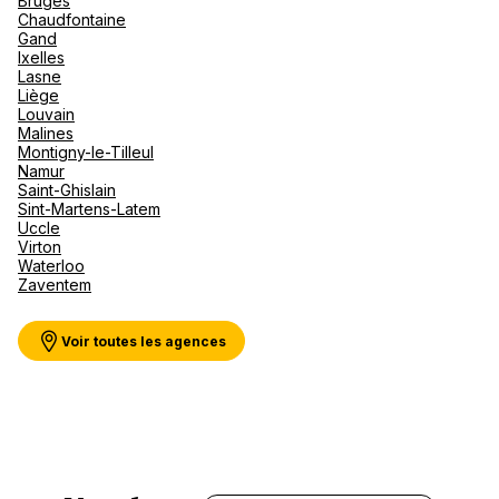
Bruges
Canad
septe
Mini-Cr
Afriqu
Chaudfontaine
Gand
E
Caraïb
Voir plus
Ixelles
Océan 
Lasne
Liège
Louvain
Malines
Montigny-le-Tilleul
Namur
Saint-Ghislain
Sint-Martens-Latem
Uccle
Virton
Waterloo
Zaventem
Voir toutes les agences