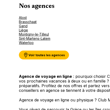
Nos agences
Alost
Brasschaat
Gand
Liège
Montigny-le-Tilleul
Sint-Martens-Latem
Waterloo
Voir toutes les agences
Agence de voyage en ligne
: pourquoi choisir 
vos prochaines vacances à deux ou en famille 
préparatifs. Profitez de nos offres et partez ver
conseillers en agence se tiennent à votre dispos
Agence de voyage en ligne ou physique ? Club 
Vous rêvez de parcourir la Grèce ou les îles cr