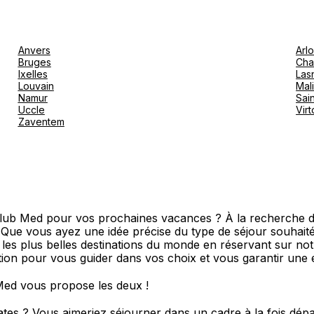
Anvers
Arl
Bruges
Cha
Ixelles
Las
Louvain
Mal
Namur
Sain
Uccle
Vir
Zaventem
Club Med pour vos prochaines vacances ? À la recherche d
? Que vous ayez une idée précise du type de séjour souha
s les plus belles destinations du monde en réservant sur no
ition pour vous guider dans vos choix et vous garantir une 
Med vous propose les deux !
oates ? Vous aimeriez séjourner dans un cadre à la fois dé