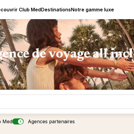
ub Med All Inclusive Resorts - Vacances tout inclus
couvrir Club Med
Destinations
Notre gamme luxe
ence de voyage all inc
b Med
Agences partenaires