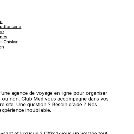
on
udfontaine
ne
ines
t-Ghislain
ton
’une agence de voyage en ligne pour organiser
ité ou non, Club Med vous accompagne dans vos
tre site. Une question ? Besoin d'aide ? Nos
expérience inoubliable.
paysant et luxueux ? Offrez-vous un voyage tout