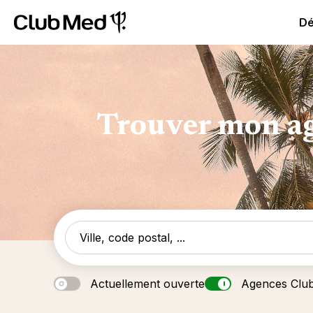
Club Med All Inclusive Resorts - Vacances tout inclus
Cl
Dé
Trouver mon ag
Actuellement ouverte
Agences Clu