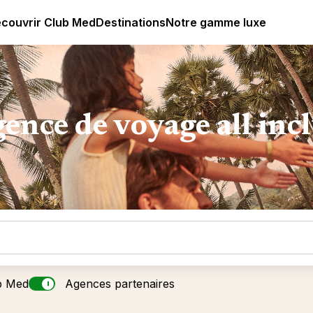
ub Med All Inclusive Resorts - Vacances tout inclus
couvrir Club Med
Destinations
Notre gamme luxe
ence de voyage all inc
b Med
Agences partenaires