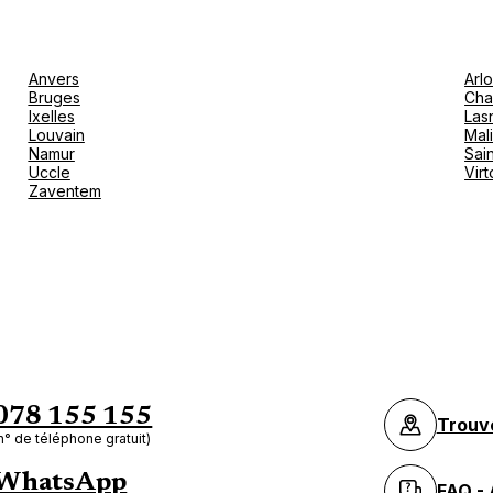
Anvers
Arl
Bruges
Cha
Ixelles
Las
Louvain
Mal
Namur
Sain
Uccle
Vir
Zaventem
078 155 155
Trouv
n° de téléphone gratuit)
WhatsApp
FAQ - 