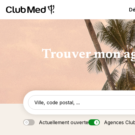
Club Med All Inclusive Resorts - Vacances tout inclus
Cl
Dé
Trouver mon ag
Actuellement ouverte
Agences Clu