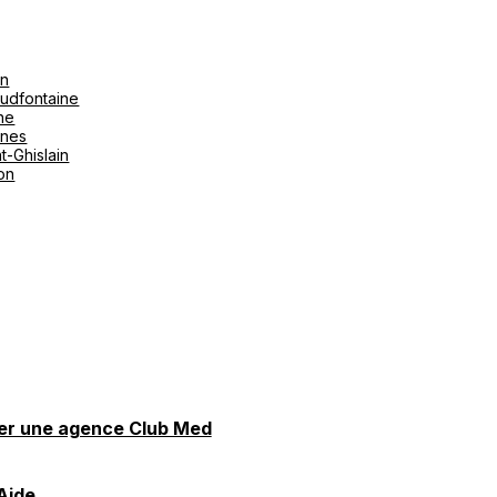
on
udfontaine
ne
ines
t-Ghislain
ton
er une agence Club Med
Aide