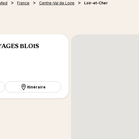
 Med
France
Centre-Val de Loire
Loir-et-Cher
YAGES BLOIS
Itinéraire