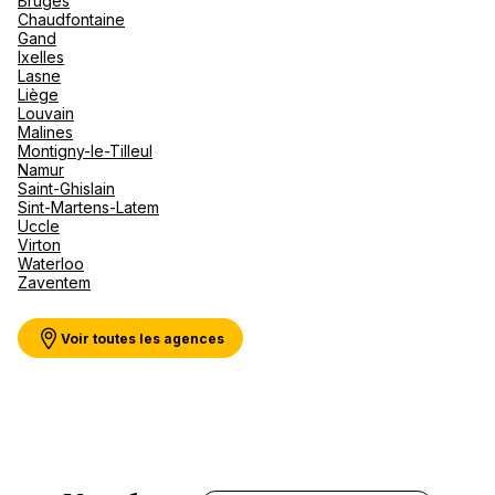
Bruges
Canad
septe
Mini-Cr
Afriqu
Chaudfontaine
Gand
E
Caraïb
Voir plus
Ixelles
Océan 
Lasne
Liège
Louvain
Malines
Montigny-le-Tilleul
Namur
Saint-Ghislain
Sint-Martens-Latem
Uccle
Virton
Waterloo
Zaventem
Voir toutes les agences