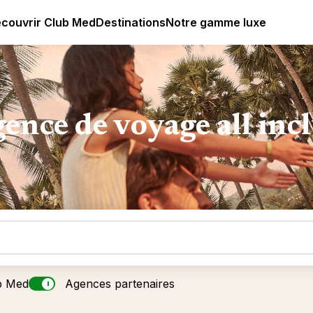
ub Med All Inclusive Resorts - Vacances tout inclus
couvrir Club Med
Destinations
Notre gamme luxe
ence de voyage all inc
b Med
Agences partenaires