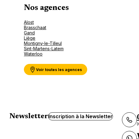
Nos agences
Alost
Brasschaat
Gand
Liège
Montigny-le-Tilleul
Sint-Martens-Latem
Waterloo
Voir toutes les agences
Newsletter
Inscription à la Newsletter
(