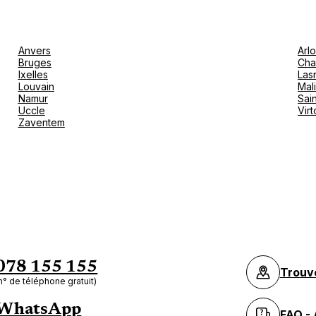
Anvers
Arl
Bruges
Cha
Ixelles
Las
Louvain
Mal
Namur
Sain
Uccle
Vir
Zaventem
078 155 155
Trouv
n° de téléphone gratuit)
WhatsApp
FAQ - 