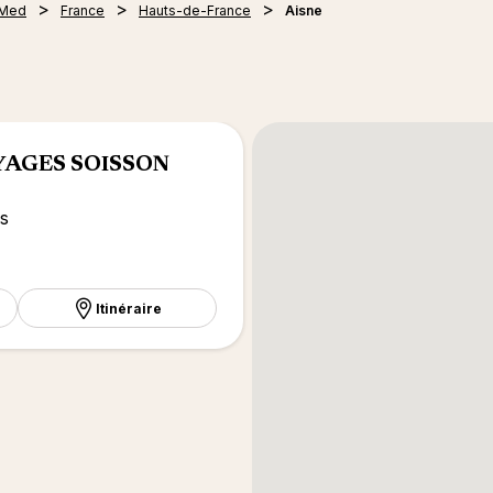
 Med
France
Hauts-de-France
Aisne
YAGES SOISSON
s
Itinéraire