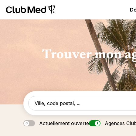
Club Med All Inclusive Resorts - Vacances tout inclus
Cl
Dé
Trouver mon ag
Actuellement ouverte
Agences Clu