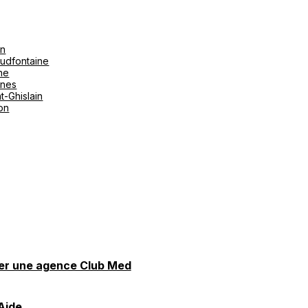
on
udfontaine
ne
ines
t-Ghislain
ton
er une agence Club Med
Aide