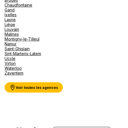
Bruges
Canad
septe
Mini-Cr
Afriqu
Chaudfontaine
Gand
E
Caraïb
Voir plus
Ixelles
Océan 
Lasne
Liège
Louvain
Malines
Montigny-le-Tilleul
Namur
Saint-Ghislain
Sint-Martens-Latem
Uccle
Virton
Waterloo
Zaventem
Voir toutes les agences