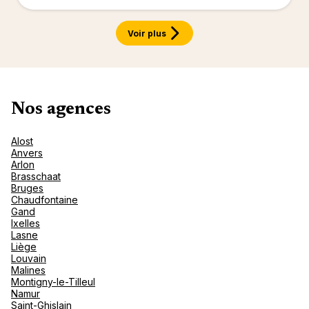
Canad
septe
Mini-Cr
Afriqu
E
Caraïb
Voir plus
Océan 
Nos agences
Alost
Anvers
Arlon
Brasschaat
Bruges
Chaudfontaine
Gand
Ixelles
Lasne
Liège
Louvain
Malines
Montigny-le-Tilleul
Namur
Saint-Ghislain