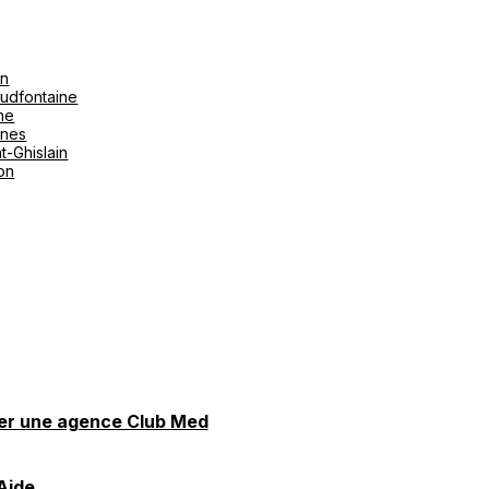
on
udfontaine
ne
ines
t-Ghislain
ton
er une agence Club Med
Aide