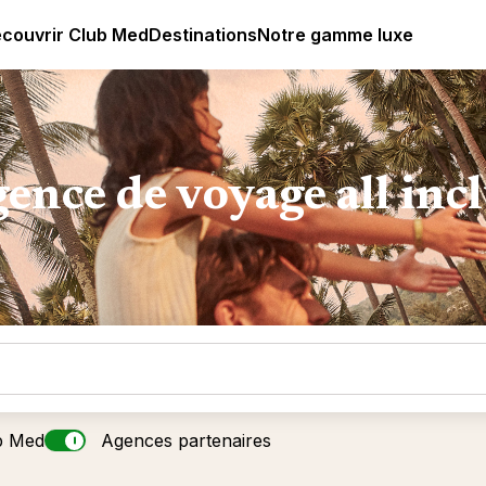
ub Med All Inclusive Resorts - Vacances tout inclus
couvrir Club Med
Destinations
Notre gamme luxe
ence de voyage all inc
b Med
Agences partenaires