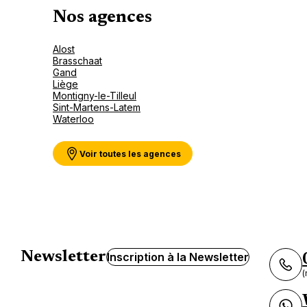
Nos agences
Alost
Brasschaat
Gand
Liège
Montigny-le-Tilleul
Sint-Martens-Latem
Waterloo
Voir toutes les agences
Newsletter
Inscription à la Newsletter
(