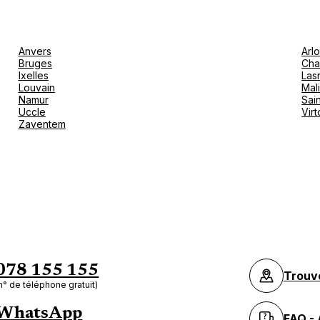
Anvers
Arl
Bruges
Cha
Ixelles
Las
Louvain
Mal
Namur
Sain
Uccle
Vir
Zaventem
078 155 155
Trouv
n° de téléphone gratuit)
WhatsApp
FAQ - 