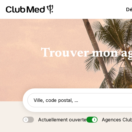
Club Med All Inclusive Resorts - Vacances tout inclus
Cl
Dé
Trouver mon ag
Actuellement ouverte
Agences Clu