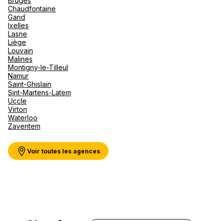
Bruges
Canad
septe
Mini-Cr
Afriqu
Chaudfontaine
Gand
E
Caraïb
Voir plus
Ixelles
Océan 
Lasne
Liège
Louvain
Malines
Montigny-le-Tilleul
Namur
Saint-Ghislain
Sint-Martens-Latem
Uccle
Virton
Waterloo
Zaventem
Voir toutes les agences