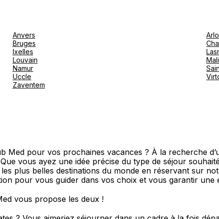
Anvers
Arl
Bruges
Cha
Ixelles
Las
Louvain
Mal
Namur
Sain
Uccle
Vir
Zaventem
lub Med pour vos prochaines vacances ? À la recherche d’
? Que vous ayez une idée précise du type de séjour souha
s les plus belles destinations du monde en réservant sur no
ition pour vous guider dans vos choix et vous garantir une 
Med vous propose les deux !
oates ? Vous aimeriez séjourner dans un cadre à la fois dé