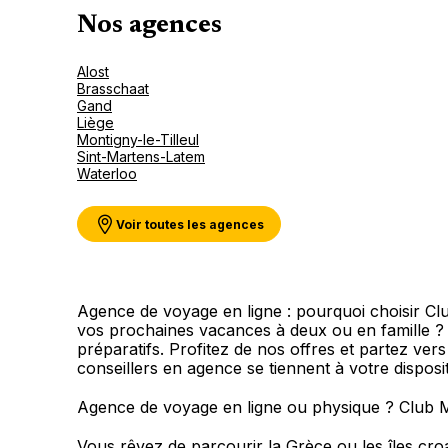
Nos agences
Alost
Brasschaat
Gand
Liège
Montigny-le-Tilleul
Sint-Martens-Latem
Waterloo
Voir toutes les agences
Agence de voyage en ligne : pourquoi choisir C
vos prochaines vacances à deux ou en famille 
préparatifs. Profitez de nos offres et partez ver
conseillers en agence se tiennent à votre dispos
Agence de voyage en ligne ou physique ? Club 
Vous rêvez de parcourir la Grèce ou les îles cr