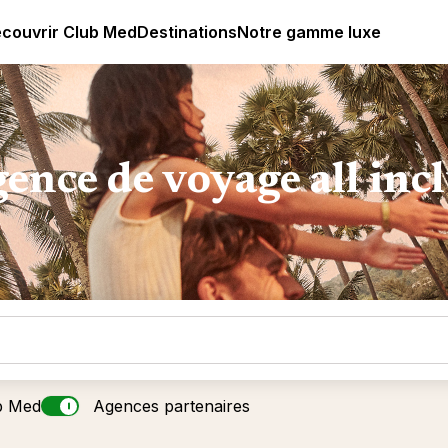
ub Med All Inclusive Resorts - Vacances tout inclus
couvrir Club Med
Destinations
Notre gamme luxe
ence de voyage all inc
b Med
Agences partenaires