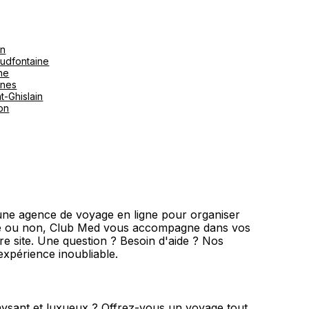
on
udfontaine
ne
ines
t-Ghislain
ton
une agence de voyage en ligne pour organiser
ité ou non, Club Med vous accompagne dans vos
tre site. Une question ? Besoin d'aide ? Nos
expérience inoubliable.
paysant et luxueux ? Offrez-vous un voyage tout