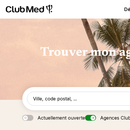
Club Med All Inclusive Resorts - Vacances tout inclus
Cl
Dé
Trouver mon ag
Actuellement ouverte
Agences Clu