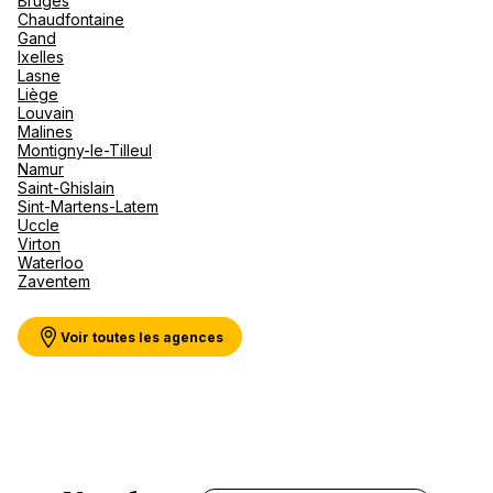
Bruges
Canad
septe
Mini-Cr
Afriqu
Chaudfontaine
Gand
E
Caraïb
Ixelles
Océan 
La Maison du Voyage Sàrl
Lasne
Liège
Louvain
37 Rue De La Sionge 1630 Bulle
Malines
Montigny-le-Tilleul
Fermé.
Ouvre le 10 août à 09:00
Namur
Saint-Ghislain
Sint-Martens-Latem
Uccle
Virton
Waterloo
Zaventem
Voir plus
Voir toutes les agences