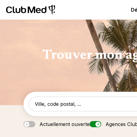
Club Med All Inclusive Resorts - Vacances tout inclus
Cl
Dé
Trouver mon ag
Actuellement ouverte
Agences Clu