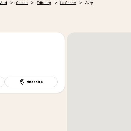
 Med
Suisse
Fribourg
La Sarine
Avry
Itinéraire