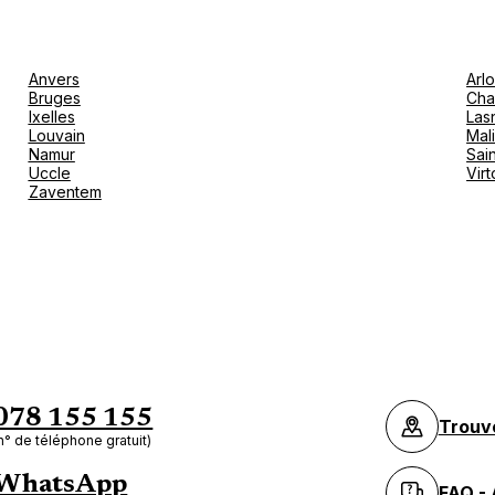
Anvers
Arl
Bruges
Cha
Ixelles
Las
Louvain
Mal
Namur
Sain
Uccle
Vir
Zaventem
078 155 155
Trouv
n° de téléphone gratuit)
WhatsApp
FAQ - 