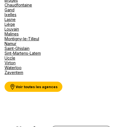
Bruges
Canad
septe
Mini-Cr
Afriqu
Chaudfontaine
Gand
E
Caraïb
Ixelles
Océan 
Hotelplan Winterthur
Lasne
Liège
Louvain
Marktgasse 78 8400 Winterthur
Malines
Montigny-le-Tilleul
Fermé.
Ouvre demain à 10:00
Namur
Saint-Ghislain
Sint-Martens-Latem
Uccle
Virton
Waterloo
Zaventem
Voir plus
Voir toutes les agences