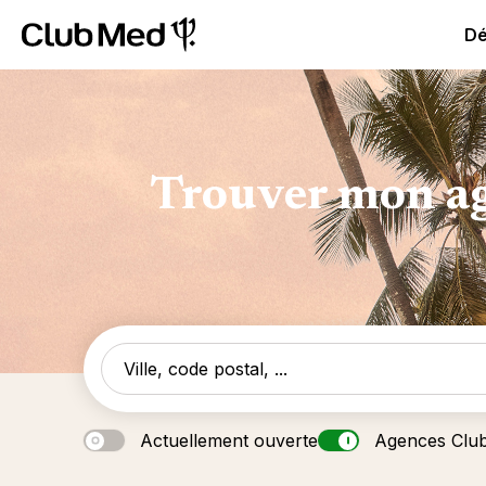
Club Med All Inclusive Resorts - Vacances tout inclus
Cl
Dé
Trouver mon ag
Actuellement ouverte
Agences Clu