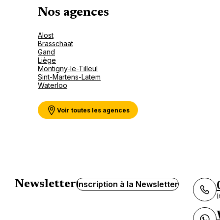
Nos agences
Alost
Brasschaat
Gand
Liège
Montigny-le-Tilleul
Sint-Martens-Latem
Waterloo
Voir toutes les agences
Newsletter
Inscription à la Newsletter
(