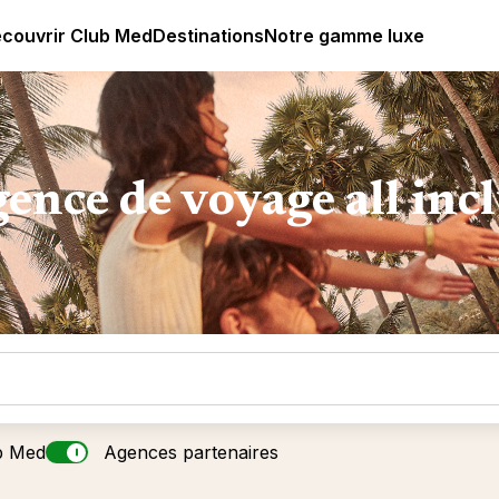
ub Med All Inclusive Resorts - Vacances tout inclus
couvrir Club Med
Destinations
Notre gamme luxe
ence de voyage all inc
b Med
Agences partenaires