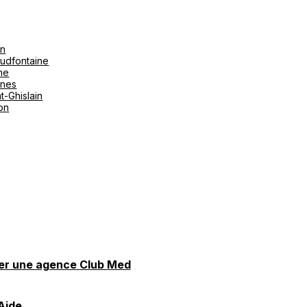
on
udfontaine
ne
ines
t-Ghislain
ton
er une agence Club Med
Aide