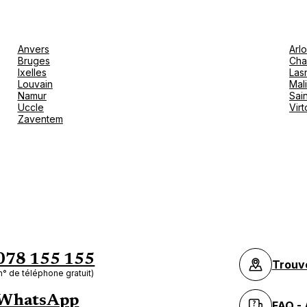
Anvers
Arl
Bruges
Cha
Ixelles
Las
Louvain
Mal
Namur
Sain
Uccle
Vir
Zaventem
078 155 155
Trouv
n° de téléphone gratuit)
WhatsApp
FAQ - 