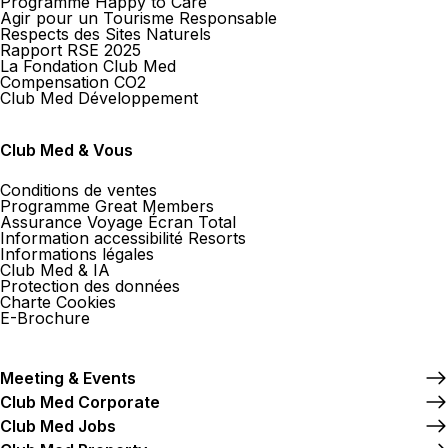
Programme Happy to Care
Agir pour un Tourisme Responsable
Respects des Sites Naturels
Rapport RSE 2025
SOL Voyages Sàrl
La Fondation Club Med
Compensation CO2
Club Med Développement
23 Place Chauderon 1003 Lausanne
Fermé.
Ouvre le 10 août à 09:00
Club Med & Vous
Conditions de ventes
Programme Great Members
Assurance Voyage Écran Total
Information accessibilité Resorts
Informations légales
Vos Voyages by Culture Air
Club Med & IA
Travel Lausanne
Protection des données
Charte Cookies
19 Av. Villamont 1002 Lausanne
E-Brochure
Fermé.
Ouvre le 10 août à 08:30
Meeting & Events
Club Med Corporate
Club Med Jobs