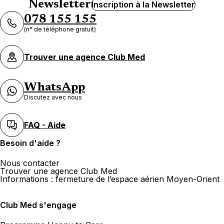
Newsletter
Inscription à la Newsletter
078 155 155
(n° de téléphone gratuit)
Voyages et Culture CVC SA
Trouver une agence Club Med
Rue de Bourg 10 1003 Lausanne
Fermé.
Ouvre le 10 août à 09:00
WhatsApp
Discutez avec nous
FAQ - Aide
Signature Voyages Lausanne
Besoin d'aide ?
MTCH SA
Nous contacter
26 Rue De Bourg 1003 Lausanne
Trouver une agence Club Med
Informations : fermeture de l’espace aérien Moyen-Orient
Ouvert
de 10:00 à 17:00
Club Med s'engage