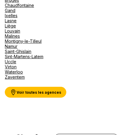
Bruges
Canad
septe
Mini-Cr
Afriqu
Chaudfontaine
Gand
E
Caraïb
Ixelles
Océan 
Hotelplan Winterthur
Lasne
Liège
Louvain
Marktgasse 78 8400 Winterthur
Malines
Montigny-le-Tilleul
Fermé.
Ouvre demain à 10:00
Namur
Saint-Ghislain
Sint-Martens-Latem
Uccle
Virton
Waterloo
Zaventem
Voir plus
Voir toutes les agences